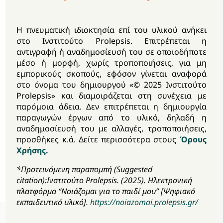
την οικογένεια, εάν έχω παρατηρήσει
Η πνευματική ιδιοκτησία επί του υλικού ανήκει
προειδοποιητικά σημάδια διαταραχών
στο Ινστιτούτο Prolepsis. Επιτρέπεται η
αντιγραφή ή αναδημοσίευσή του σε οποιοδήποτε
πρόσληψης τροφής;
μέσο ή μορφή, χωρίς τροποποιήσεις, για μη
εμπορικούς σκοπούς, εφόσον γίνεται αναφορά
στο όνομα του δημιουργού «© 2025 Ινστιτούτο
Ποιοι μπορεί να είναι οι λόγοι που
Prolepsis» και διαμοιράζεται στη συνέχεια με
παρατηρούνται αλλαγές στις
παρόμοια άδεια. Δεν επιτρέπεται η δημιουργία
παραγωγών έργων από το υλικό, δηλαδή η
διατροφικές συνήθειες των παιδιών και
αναδημοσίευσή του με αλλαγές, τροποποιήσεις,
προσθήκες κ.ά. Δείτε περισσότερα στους
Όρους
των εφήβων; Ποια μέτρα μπορούν να
Χρήσης.
λάβουν οι γονείς;
*Προτεινόμενη παραπομπή (Suggested
citation):Ινστιτούτο Prolepsis. (2025). Ηλεκτρονική
πλατφόρμα “Νοιάζομαι για το παιδί μου” [Ψηφιακό
εκπαιδευτικό υλικό].
https://noiazomai.prolepsis.gr/