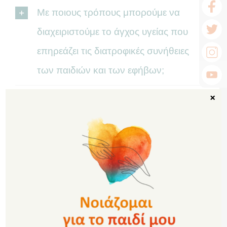
Με ποιους τρόπους μπορούμε να
διαχειριστούμε το άγχος υγείας που
επηρεάζει τις διατροφικές συνήθειες
των παιδιών και των εφήβων;
×
Πώς μπορούμε να ενθαρρύνουμε την
λήψη επαγγελματικής υποστήριξης
όταν παρατηρούμε σημάδια
διατροφικών διαταραχών στο παιδί/
έφηβο;
Ως εκπαιδευτικός, πώς μπορώ να
προσεγγίσω με εποικοδομητικό τρόπο