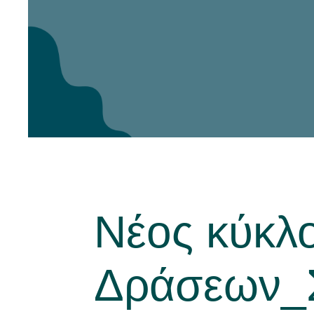
Νέα
Νέος κύκλ
Δράσεων_Σ