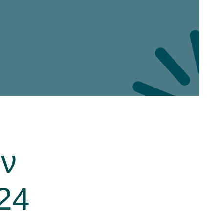
ών
24