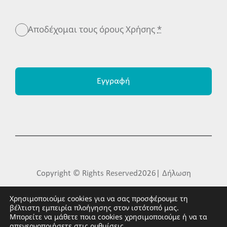
Αποδέχομαι τους όρους Χρήσης
*
Εγγραφή
Copyright © Rights Reserved2026| Δήλωση
Προστασίας Προσωπικών Δεδομένων| Made by
Χρησιμοποιούμε cookies για να σας προσφέρουμε τη
βέλτιστη εμπειρία πλοήγησης στον ιστότοπό μας.
FLIPNEWMEDIA
Μπορείτε να μάθετε ποια cookies χρησιμοποιούμε ή να τα
απενεργοποιήσετε στις
ρυθμίσεις
.