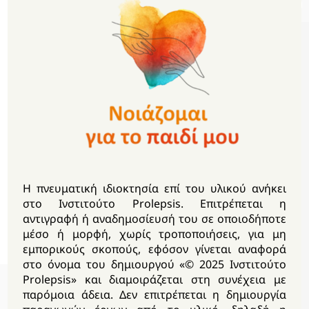
Είναι σωστό να ελέγχουμε την
ενασχόληση των παιδιών με το
διαδίκτυο (social media, πλατφόρμες
παιχνιδιού και επικοινωνίας κλπ.);
Ποιος είναι ο ρόλος μας ως γονείς και
ποιος ο ρόλος του σχολείου στην
Η πνευματική ιδιοκτησία επί του υλικού ανήκει
στο Ινστιτούτο Prolepsis. Επιτρέπεται η
ανάπτυξη υγιούς αυτοεκτίμησης;
αντιγραφή ή αναδημοσίευσή του σε οποιοδήποτε
μέσο ή μορφή, χωρίς τροποποιήσεις, για μη
εμπορικούς σκοπούς, εφόσον γίνεται αναφορά
στο όνομα του δημιουργού «© 2025 Ινστιτούτο
Prolepsis» και διαμοιράζεται στη συνέχεια με
παρόμοια άδεια. Δεν επιτρέπεται η δημιουργία