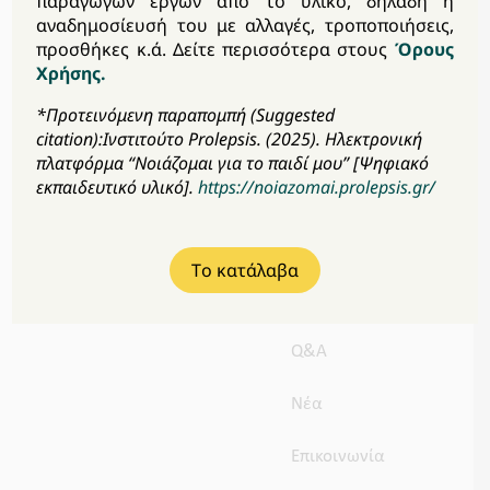
παραγωγών έργων από το υλικό, δηλαδή η
αναδημοσίευσή του με αλλαγές, τροποποιήσεις,
προσθήκες κ.ά. Δείτε περισσότερα στους
Όρους
Το πρόγραμμα
Χρήσης.
*Προτεινόμενη παραπομπή (Suggested
Μαθαίνω για…
citation):Ινστιτούτο Prolepsis. (2025). Ηλεκτρονική
πλατφόρμα “Νοιάζομαι για το παιδί μου” [Ψηφιακό
Δραστηριότητες &
εκπαιδευτικό υλικό].
https://noiazomai.prolepsis.gr/
Εργαλεία
Χρήσιμοι
Tο κατάλαβα
Σύνδεσμοι
Q&A
Νέα
Επικοινωνία