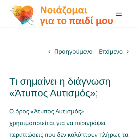
Μετάβαση
στο
Toggl
Naviga
περιεχόμενο
Το πρόγραμμα
Προηγούμενο
Επόμενο
Μαθαίνω για…
Δραστηριότητες
Τι σημαίνει η διάγνωση
«Άτυπος Αυτισμός»;
Q&A
Ο όρος «Άτυπος Αυτισμός»
On air
χρησιμοποιείται για να περιγράψει
Χρήσιμοι Σύνδεσμοι
περιπτώσεις που δεν καλύπτουν πλήρως τα