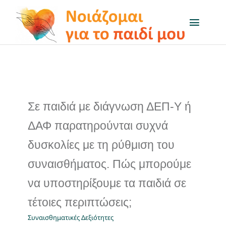
Μετάβαση
στο
Toggl
Naviga
περιεχόμενο
Το πρόγραμμα
Μαθαίνω για…
Σε παιδιά με διάγνωση ΔΕΠ-Υ ή
Δραστηριότητες
ΔΑΦ παρατηρούνται συχνά
δυσκολίες με τη ρύθμιση του
Q&A
συναισθήματος. Πώς μπορούμε
να υποστηρίξουμε τα παιδιά σε
On air
τέτοιες περιπτώσεις;
Χρήσιμοι Σύνδεσμοι
Συναισθηματικές Δεξιότητες