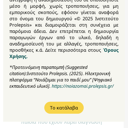
μέσο ή μορφή, χωρίς τροποποιήσεις, για μη
εμπορικούς σκοπούς, εφόσον γίνεται αναφορά
Πώς μπορούμε να θέσουμε όρια στους
στο όνομα του δημιουργού «© 2025 Ινστιτούτο
εφήβους, ειδικά αν δεν έχουν
Prolepsis» και διαμοιράζεται στη συνέχεια με
παρόμοια άδεια. Δεν επιτρέπεται η δημιουργία
καθοριστεί κατά την παιδική ηλικία;
παραγωγών έργων από το υλικό, δηλαδή η
αναδημοσίευσή του με αλλαγές, τροποποιήσεις,
Ποιες είναι οι πιο αποτελεσματικές
προσθήκες κ.ά. Δείτε περισσότερα στους
Όρους
πρακτικές για την επικοινωνία και τη
Χρήσης.
στήριξη;
*Προτεινόμενη παραπομπή (Suggested
citation):Ινστιτούτο Prolepsis. (2025). Ηλεκτρονική
πλατφόρμα “Νοιάζομαι για το παιδί μου” [Ψηφιακό
Πώς μπορούμε να βάλουμε όρια στη
εκπαιδευτικό υλικό].
https://noiazomai.prolepsis.gr/
χρήση οθονών;
Tο κατάλαβα
Πώς μπορούμε να θέσουμε όρια σε
παιδιά που έχουν λάβει διάγνωση