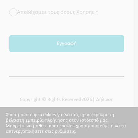
Αποδέχομαι τους όρους Χρήσης
*
Εγγραφή
Copyright © Rights Reserved2026| Δήλωση
Προστασίας Προσωπικών Δεδομένων| Made by
Χρησιμοποιούμε cookies για να σας προσφέρουμε τη
βέλτιστη εμπειρία πλοήγησης στον ιστότοπό μας.
FLIPNEWMEDIA
Μπορείτε να μάθετε ποια cookies χρησιμοποιούμε ή να τα
απενεργοποιήσετε στις
ρυθμίσεις
.