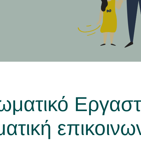
ωματικό Εργαστ
ατική επικοινω