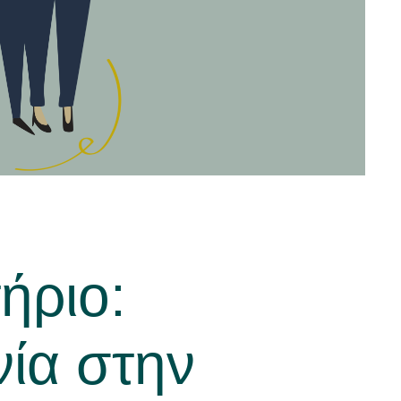
ήριο:
νία στην