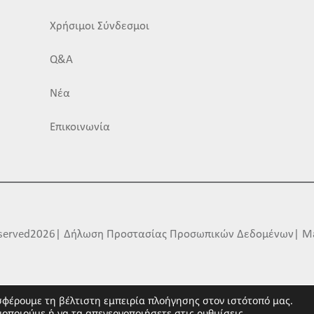
Χρήσιμοι Σύνδεσμοι
Q&A
Νέα
Επικοινωνία
Reserved2026| Δήλωση Προστασίας Προσωπικών Δεδομένων| M
σφέρουμε τη βέλτιστη εμπειρία πλοήγησης στον ιστότοπό μας.
μοποιούμε ή να τα απενεργοποιήσετε στις
ρυθμίσεις
.