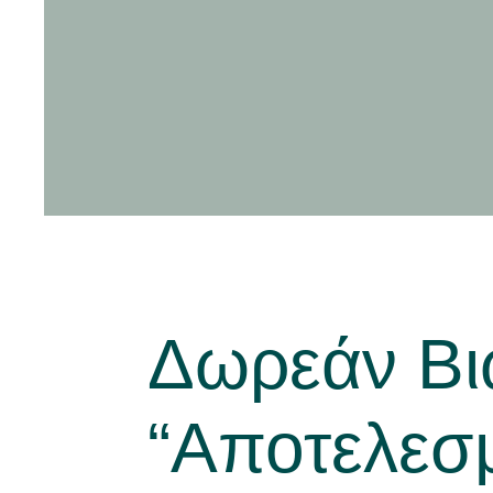
Νέα
Δωρεάν Βι
“Αποτελεσμ