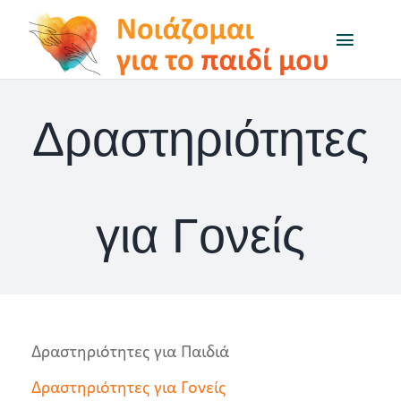
Μετάβαση
Toggl
στο
Naviga
περιεχόμενο
Το πρόγραμμα
Δραστηριότητες
Μαθαίνω για…
Δραστηριότητες
για Γονείς
Q&A
On air
Δραστηριότητες για Παιδιά
Χρήσιμοι Σύνδεσμοι
Δραστηριότητες για Γονείς