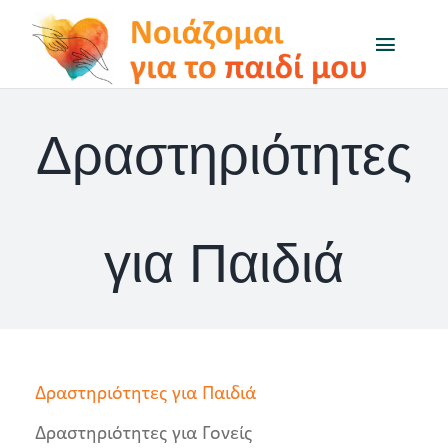
Μετάβαση
Toggl
στο
Naviga
περιεχόμενο
Το πρόγραμμα
Δραστηριότητες
Μαθαίνω για…
Δραστηριότητες
για Παιδιά
Q&A
On air
Δραστηριότητες για Παιδιά
Χρήσιμοι Σύνδεσμοι
Δραστηριότητες για Γονείς