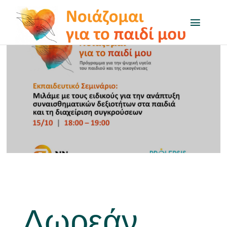
Μετάβαση
στο
Toggl
Naviga
περιεχόμενο
Το πρόγραμμα
Μαθαίνω για…
Δραστηριότητες
Q&A
On air
Δωρεάν
Χρήσιμοι Σύνδεσμοι