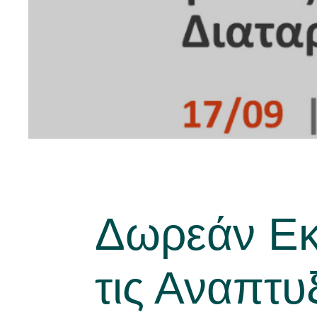
Νέα
Δωρεάν Εκπ
τις Αναπτυ