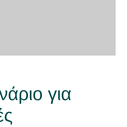
νάριο για
ές