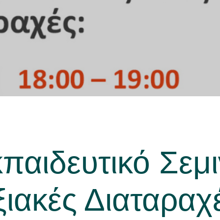
αιδευτικό Σεμι
ξιακές Διαταραχ