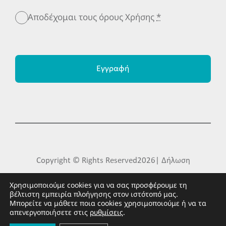
Αποδέχομαι τους όρους Χρήσης
*
Εγγραφή
Copyright © Rights Reserved2026| Δήλωση
Προστασίας Προσωπικών Δεδομένων| Made by
Χρησιμοποιούμε cookies για να σας προσφέρουμε τη
βέλτιστη εμπειρία πλοήγησης στον ιστότοπό μας.
FLIPNEWMEDIA
Μπορείτε να μάθετε ποια cookies χρησιμοποιούμε ή να τα
απενεργοποιήσετε στις
ρυθμίσεις
.