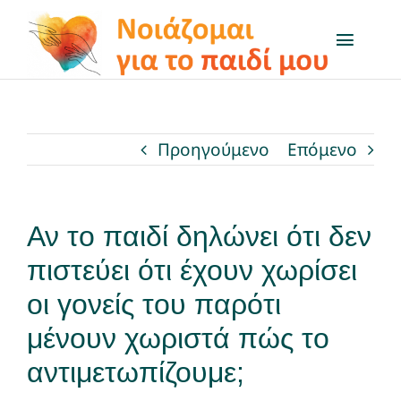
Μετάβαση
στο
Toggl
Naviga
περιεχόμενο
Το πρόγραμμα
Προηγούμενο
Επόμενο
Μαθαίνω για…
Δραστηριότητες
Αν το παιδί δηλώνει ότι δεν
πιστεύει ότι έχουν χωρίσει
Q&A
οι γονείς του παρότι
On air
μένουν χωριστά πώς το
αντιμετωπίζουμε;
Χρήσιμοι Σύνδεσμοι