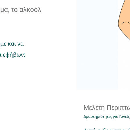
σμα, το αλκοόλ
με και να
αι εφήβων;
Μελέτη Περίπτ
Δραστηριότητες για Γονείς