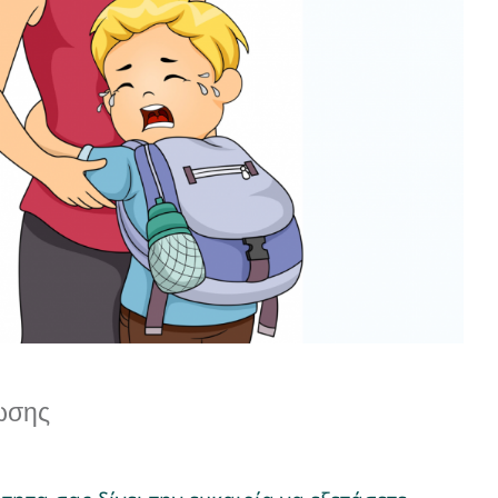
Μελέτη Περίπτωσης
Δραστηριότητες για Γονείς
ωσης