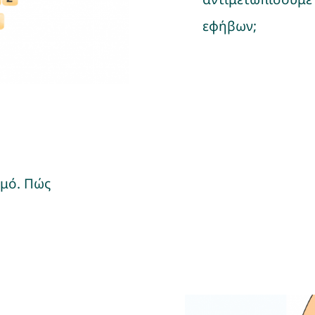
εφήβων;
σμό. Πώς