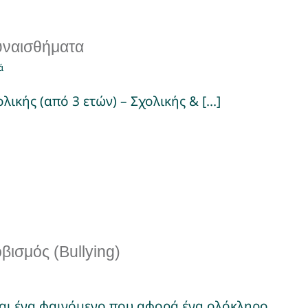
υναισθήματα
ά
λικής (από 3 ετών) – Σχολικής & [...]
βισμός (Bullying)
αι ένα φαινόμενο που αφορά ένα ολόκληρο