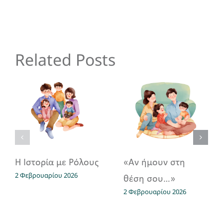
Related Posts
Η Ιστορία με Ρόλους
«Αν ήμουν στη
2 Φεβρουαρίου 2026
θέση σου…»
2 Φεβρουαρίου 2026