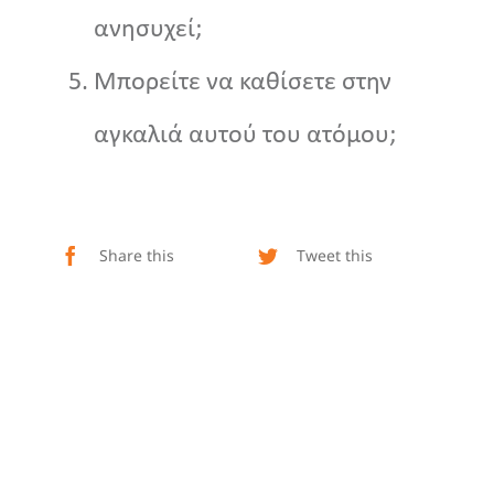
ανησυχεί;
Μπορείτε να καθίσετε στην
αγκαλιά αυτού του ατόμου;
Share this
Tweet this