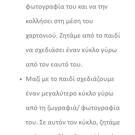
φωτογραφία του και να την
κολλήσει στη μέση του
χαρτονιού. Ζητάμε από το παιδί
να σχεδιάσει έναν κύκλο γύρω
από τον εαυτό του.
Μαζί με το παιδί σχεδιάζουμε
έναν μεγαλύτερο κύκλο γύρω
από τη ζωγραφιά/ φωτογραφία
του. Σε αυτόν τον κύκλο, ζητάμε