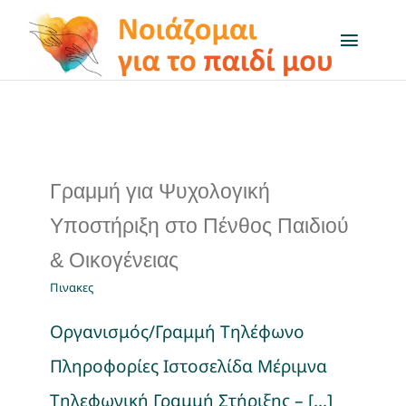
Μετάβαση
στο
Toggl
Naviga
περιεχόμενο
Το πρόγραμμα
Μαθαίνω για…
Γραμμή για Ψυχολογική
Δραστηριότητες
Υποστήριξη στο Πένθος Παιδιού
& Οικογένειας
Q&A
Πινακες
Οργανισμός/Γραμμή Τηλέφωνο
On air
Πληροφορίες Ιστοσελίδα Μέριμνα
Χρήσιμοι Σύνδεσμοι
Τηλεφωνική Γραμμή Στήριξης – [...]