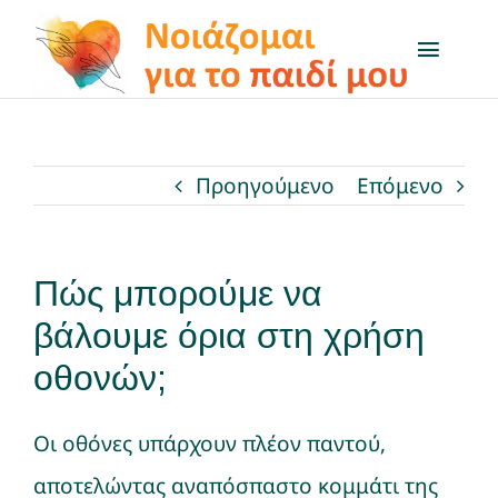
Μετάβαση
στο
Toggl
Naviga
περιεχόμενο
Το πρόγραμμα
Προηγούμενο
Επόμενο
Μαθαίνω για…
Δραστηριότητες
Πώς μπορούμε να
βάλουμε όρια στη χρήση
Q&A
οθονών;
On air
Οι οθόνες υπάρχουν πλέον παντού,
Χρήσιμοι Σύνδεσμοι
αποτελώντας αναπόσπαστο κομμάτι της